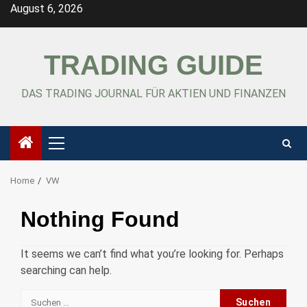
Skip
August 6, 2026
to
content
TRADING GUIDE
DAS TRADING JOURNAL FÜR AKTIEN UND FINANZEN
Primary
Menu
Home
VW
Nothing Found
It seems we can’t find what you’re looking for. Perhaps
searching can help.
Suche