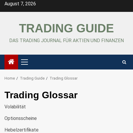
Skip
August 7, 2026
to
content
TRADING GUIDE
DAS TRADING JOURNAL FÜR AKTIEN UND FINANZEN
Primary
Menu
Home
Trading Guide
Trading Glossar
Trading Glossar
Volabilität
Optionsscheine
Hebelzertifikate