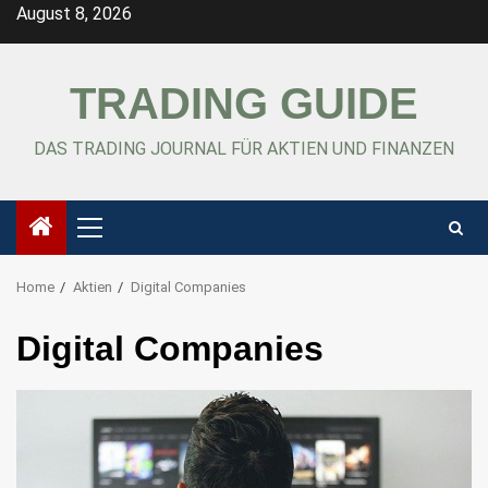
Skip
August 8, 2026
to
content
TRADING GUIDE
DAS TRADING JOURNAL FÜR AKTIEN UND FINANZEN
Primary
Menu
Home
Aktien
Digital Companies
Digital Companies