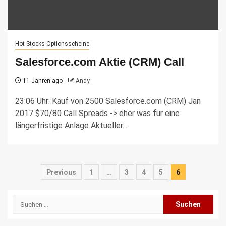
Hot Stocks Optionsscheine
Salesforce.com Aktie (CRM) Call
11 Jahren ago
Andy
23:06 Uhr: Kauf von 2500 Salesforce.com (CRM) Jan
2017 $70/80 Call Spreads -> eher was für eine
längerfristige Anlage Aktueller...
Seitennummerierung
Previous
1
…
3
4
5
6
der
Suche
Beiträge
nach: