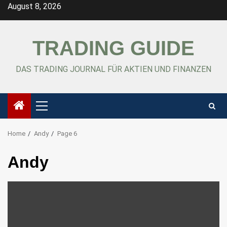
Skip
August 8, 2026
to
content
TRADING GUIDE
DAS TRADING JOURNAL FÜR AKTIEN UND FINANZEN
Primary
Menu
Home
Andy
Page 6
Andy