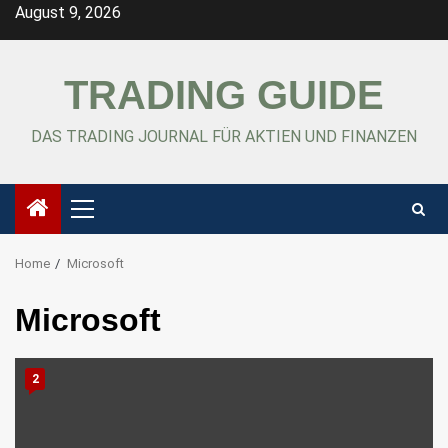
Skip
August 9, 2026
to
content
TRADING GUIDE
DAS TRADING JOURNAL FÜR AKTIEN UND FINANZEN
Primary
Menu
Home
Microsoft
Microsoft
2